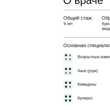
О враче
Общий стаж:
Обр
9 лет
Кур
мед
Основная специали
Возрастные изме
Акне (угри)
Комедоны
Купероз