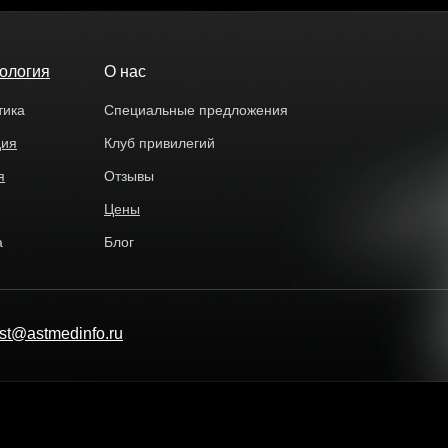
ология
О нас
тика
Специальные предложения
дия
Клуб привилегий
я
Отзывы
Цены
а
Блог
y.st@astmedinfo.ru