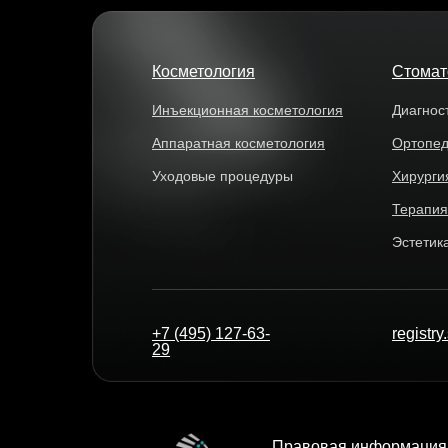
Косметология
Стомат
Инъекционная косметология
Диагнос
Аппаратная косметология
Ортопе
Уходовые процедуры
Хирурги
Терапия
Эстетик
+7 (495) 127-63-
registr
29
Правовая информация