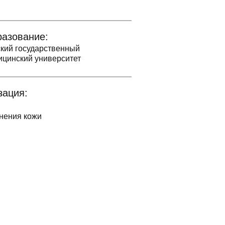
азование:
ский государственный
ицинский университет
зация:
нения кожи