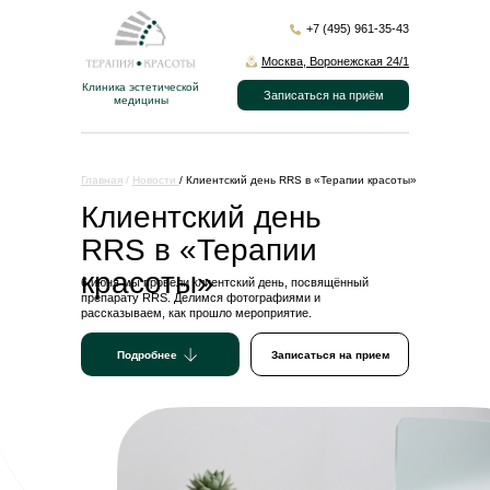
+7 (495) 961-35-43
Москва, Воронежская 24/1
Клиника эстетической
Записаться на приём
медицины
Главная
/
Новости
/ Клиентский день RRS в «Терапии красоты»
Клиентский день
RRS в «Терапии
красоты»
6 июня мы провели клиентский день, посвящённый
препарату RRS. Делимся фотографиями и
рассказываем, как прошло мероприятие.
Подробнее
Записаться на прием