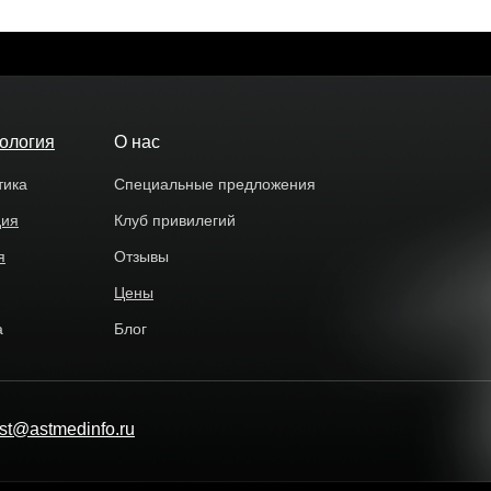
ология
О нас
тика
Специальные предложения
дия
Клуб привилегий
я
Отзывы
Цены
а
Блог
y.st@astmedinfo.ru